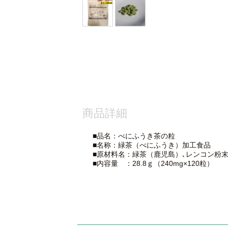
商品詳細
■品名：べにふうき茶の粒
■名称：緑茶（べにふうき）加工食品
■原材料名：緑茶（鹿児島）､レンコン粉末
■内容量 ：28.8ｇ（240mg×120粒）